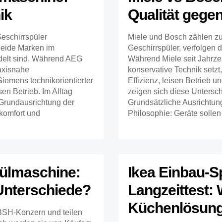
ik
Qualität gege
eschirrspüler
Miele und Bosch zählen zu
beide Marken im
Geschirrspüler, verfolgen 
delt sind. Während AEG
Während Miele seit Jahrze
axisnahe
konservative Technik setzt,
 Siemens technikorientierter
Effizienz, leisen Betrieb u
en Betrieb. Im Alltag
zeigen sich diese Untersch
 Grundausrichtung der
Grundsätzliche Ausrichtung
komfort und
Philosophie: Geräte sollen 
ülmaschine:
Ikea Einbau-
 Unterschiede?
Langzeittest: 
Küchenlösung
SH-Konzern und teilen