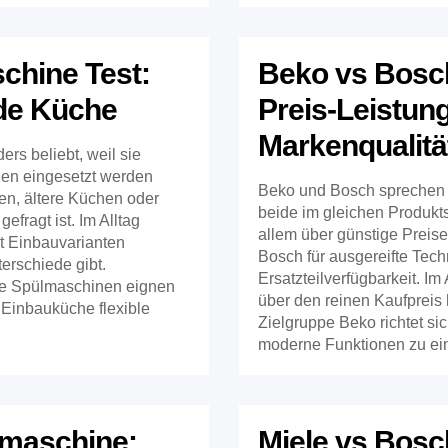
chine Test:
Beko vs Bosch
ede Küche
Preis-Leistun
Markenqualitä
rs beliebt, weil sie
en eingesetzt werden
Beko und Bosch sprechen 
en, ältere Küchen oder
beide im gleichen Produk
efragt ist. Im Alltag
allem über günstige Preise
it Einbauvarianten
Bosch für ausgereifte Techn
erschiede gibt.
Ersatzteilverfügbarkeit. Im
nde Spülmaschinen eignen
über den reinen Kaufpreis
Einbauküche flexible
Zielgruppe Beko richtet si
moderne Funktionen zu ein
maschine:
Miele vs Bosc