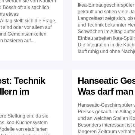
ch werden sie von Käufern
Ikea-Einbaugeschirrspüle
Bosch oft als sachlich
gekauft und sollen viele Ja
mens etwas
Langzeittest zeigt sich, o
lltag stellt sich die Frage,
und Technik bekannter Her
t sind oder vor allem auf
Schwächen im Alltag auftr
 und Gemeinsamkeiten
Einbau arbeiten Ikea-Spül
 basieren auf...
Die Integration in die Küc
läuft ruhig und ohne Nachju
est: Technik
Hanseatic Gesc
lern im
Was darf man 
Hanseatic-Geschirrspüler 
Preises gekauft. Im Alltag 
e Stellung ein, da sie
und an welchen Stellen 
 das Ikea-Küchensystem
Besonders interessant ist 
Modelle von etablierten
längeren Zeitraum verhalte