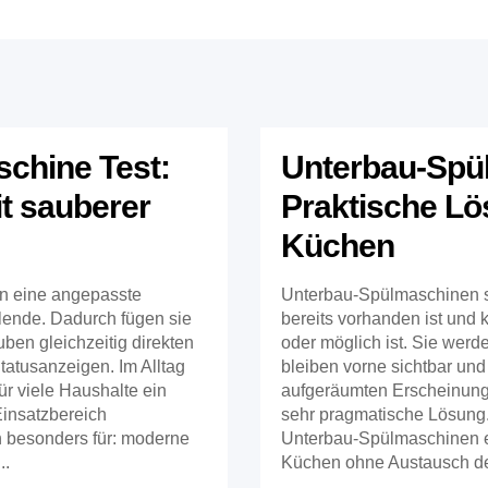
schine Test:
Unterbau-Spü
it sauberer
Praktische Lö
Küchen
en eine angepasste
Unterbau-Spülmaschinen s
lende. Dadurch fügen sie
bereits vorhanden ist und 
uben gleichzeitig direkten
oder möglich ist. Sie werd
tatusanzeigen. Im Alltag
bleiben vorne sichtbar und 
ür viele Haushalte ein
aufgeräumten Erscheinungsb
Einsatzbereich
sehr pragmatische Lösung
h besonders für: moderne
Unterbau-Spülmaschinen e
..
Küchen ohne Austausch de