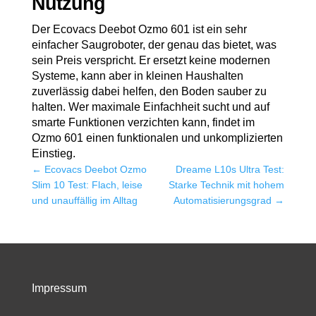
Nutzung
Der Ecovacs Deebot Ozmo 601 ist ein sehr
einfacher Saugroboter, der genau das bietet, was
sein Preis verspricht. Er ersetzt keine modernen
Systeme, kann aber in kleinen Haushalten
zuverlässig dabei helfen, den Boden sauber zu
halten. Wer maximale Einfachheit sucht und auf
smarte Funktionen verzichten kann, findet im
Ozmo 601 einen funktionalen und unkomplizierten
Einstieg.
←
Ecovacs Deebot Ozmo
Dreame L10s Ultra Test:
Slim 10 Test: Flach, leise
Starke Technik mit hohem
und unauffällig im Alltag
Automatisierungsgrad
→
Impressum