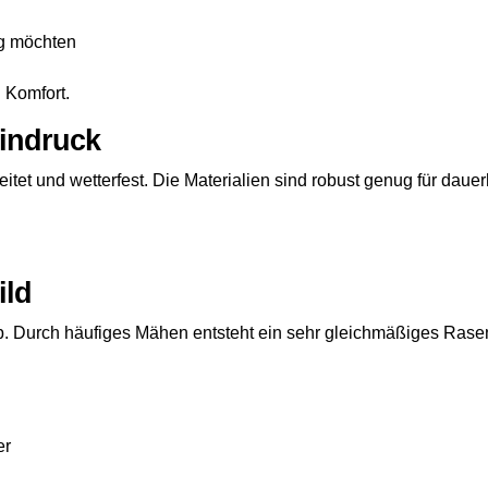
ng möchten
d Komfort.
Eindruck
beitet und wetterfest. Die Materialien sind robust genug für da
ild
ip. Durch häufiges Mähen entsteht ein sehr gleichmäßiges Rase
er