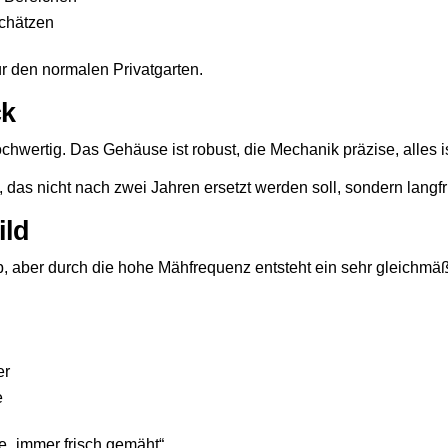
schätzen
für den normalen Privatgarten.
ck
chwertig. Das Gehäuse ist robust, die Mechanik präzise, alles 
das nicht nach zwei Jahren ersetzt werden soll, sondern langfris
ild
ip, aber durch die hohe Mähfrequenz entsteht ein sehr gleichmä
er
e
ie „immer frisch gemäht“.