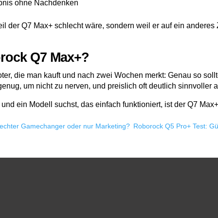
lebnis ohne Nachdenken
il der Q7 Max+ schlecht wäre, sondern weil er auf ein anderes Ziel
borock Q7 Max+?
er, die man kauft und nach zwei Wochen merkt: Genau so sollte 
genug, um nicht zu nerven, und preislich oft deutlich sinnvoller 
und ein Modell suchst, das einfach funktioniert, ist der Q7 Ma
– echter Gamechanger oder nur Marketing?
Roborock Q5 Pro+ Test: Gün