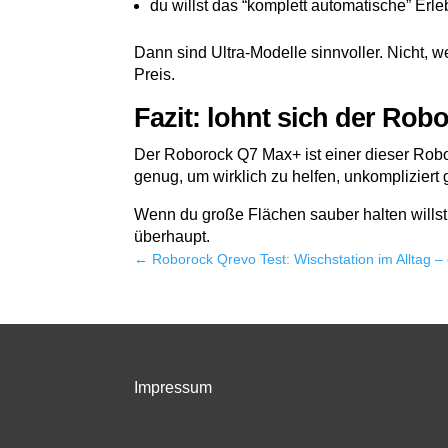
du willst das “komplett automatische” Er
Dann sind Ultra-Modelle sinnvoller. Nicht, we
Preis.
Fazit: lohnt sich der Ro
Der Roborock Q7 Max+ ist einer dieser Robot
genug, um wirklich zu helfen, unkompliziert 
Wenn du große Flächen sauber halten willst 
überhaupt.
←
Roborock Qrevo Test: Wischstation im Alltag 
Impressum