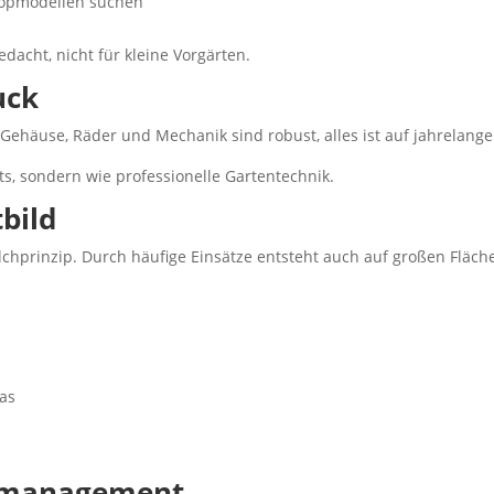
-Topmodellen suchen
edacht, nicht für kleine Vorgärten.
uck
 Gehäuse, Räder und Mechanik sind robust, alles ist auf jahrelang
s, sondern wie professionelle Gartentechnik.
bild
hprinzip. Durch häufige Einsätze entsteht auch auf großen Fläch
ras
enmanagement