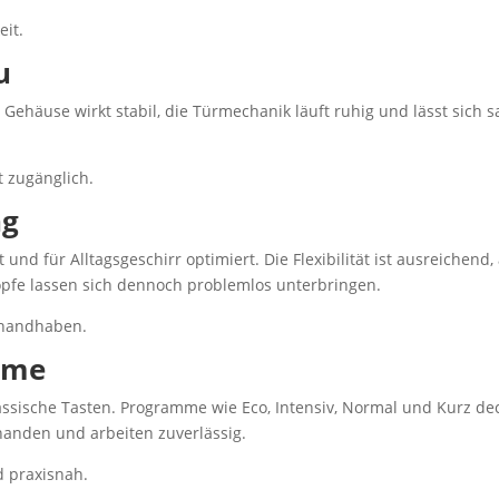
eit.
u
s Gehäuse wirkt stabil, die Türmechanik läuft ruhig und lässt sich 
t zugänglich.
ng
nd für Alltagsgeschirr optimiert. Die Flexibilität ist ausreichend
öpfe lassen sich dennoch problemlos unterbringen.
u handhaben.
mme
klassische Tasten. Programme wie Eco, Intensiv, Normal und Kurz d
anden und arbeiten zuverlässig.
d praxisnah.