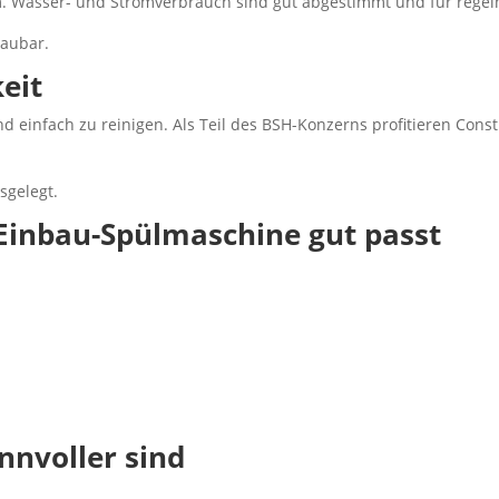
. Wasser- und Stromverbrauch sind gut abgestimmt und für rege
haubar.
eit
nd einfach zu reinigen. Als Teil des BSH-Konzerns profitieren Cons
sgelegt.
 Einbau-Spülmaschine gut passt
nnvoller sind