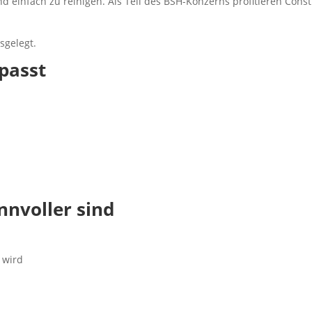
nd einfach zu reinigen. Als Teil des BSH-Konzerns profitieren Cons
sgelegt.
passt
nvoller sind
 wird
d