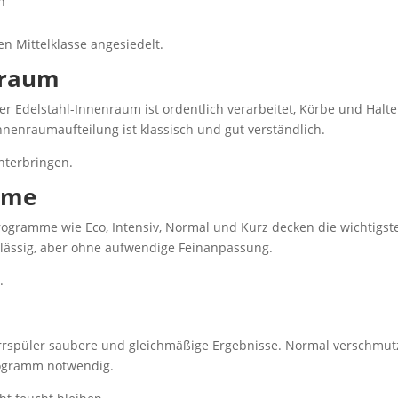
n
ren Mittelklasse angesiedelt.
nraum
er Edelstahl-Innenraum ist ordentlich verarbeitet, Körbe und Hal
Innenraumaufteilung ist klassisch und gut verständlich.
unterbringen.
mme
 Programme wie Eco, Intensiv, Normal und Kurz decken die wichtig
rlässig, aber ohne aufwendige Feinanpassung.
.
irrspüler saubere und gleichmäßige Ergebnisse. Normal verschmutzt
programm notwendig.